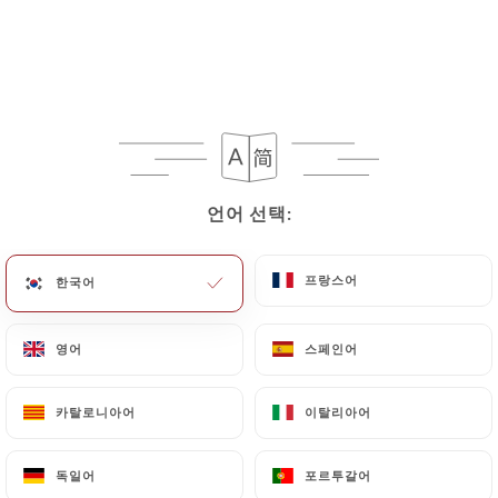
28/06/2026
Merci à vous 2 et encore joyeux
anniversaire de mariage Didier
Paul M. 평가
P
4/5
Bon repas servi très rapidement compte-
언어 선택:
언어 선택:
tenu des escaliers à gravir. Spectacle de
bonne qualité. Une mention spéciale pour
프랑스어
프랑스어
한국어
한국어
Delphine DELEPAUT qui est digne de
jouer dans la cour des grands, comme on
영어
영어
스페인어
스페인어
dit. Nous recommanderons.
15/06/2026
•
01:58
카탈로니아어
카탈로니아어
이탈리아어
이탈리아어
오너 답변
독일어
독일어
포르투갈어
포르투갈어
15/06/2026