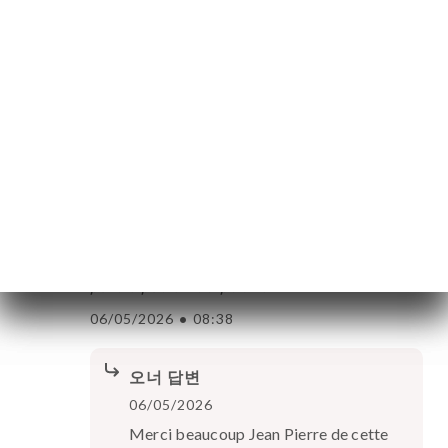
13/05/2026
Merci à vous 3 Muriel de ce beau
commentaire Au plaisir Didier
BARLET JEAN-PIERRE C. 평가
B
5/5
Repas Sympa, service des plats entrecoupé
d'animations tout au long de la soirée.
spectacle de fin très bien avec
participation du public
06/05/2026
•
08:38
오너 답변
06/05/2026
Merci beaucoup Jean Pierre de cette