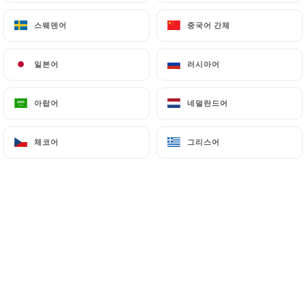
Merci à vous 2 les amoureux Au plaisir
스웨덴어
스웨덴어
중국어 간체
중국어 간체
Didier
일본어
일본어
러시아어
러시아어
Audrey P. 평가
A
5/5
아랍어
아랍어
네덜란드어
네덜란드어
Bonne ambiance, bon repas
30/05/2026
•
09:47
체코어
체코어
그리스어
그리스어
오너 답변
01/06/2026
Merci Audrey Au plaisir Didier
Maé B. 평가
M
5/5
Excellent duo de l'illusioniste et de