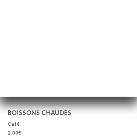
Domaine de Joy St André - 75cl
21.00€
St Véran – Domaine des deux roches
27.00€
1/2
16.00€
Marsanne – Domaine Louis Cheze Vin de Pays
des collines Rhodaniennes IGP - 75cl
27.00€
BOISSONS CHAUDES
Café
2.00€