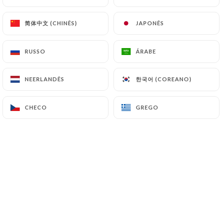
简体中文 (CHINÊS)
简体中文 (CHINÊS)
JAPONÊS
JAPONÊS
RUSSO
RUSSO
ÁRABE
ÁRABE
BOISSONS SANS ALCOOL
한국어 (COREANO)
한국어 (COREANO)
NEERLANDÊS
NEERLANDÊS
Le sans Âne Cool
Jus d’orange, Jus d’ananas, Grenadine
CHECO
CHECO
GREGO
GREGO
5.00€
Fuzetea, Sirops, Jus de fruit, Coca, Schweppes
4.00€
Eau minérale plate ou gazeuse
7.00€