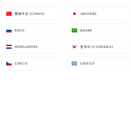
简体中文 (CHINO)
简体中文 (CHINO)
JAPONÉS
JAPONÉS
RUSO
RUSO
ÁRABE
ÁRABE
BOISSONS SANS ALCOOL
한국어 (COREANO)
한국어 (COREANO)
NEERLANDÉS
NEERLANDÉS
Le sans Âne Cool
Jus d’orange, Jus d’ananas, Grenadine
CHECO
CHECO
GRIEGO
GRIEGO
5.00€
Fuzetea, Sirops, Jus de fruit, Coca, Schweppes
4.00€
Eau minérale plate ou gazeuse
7.00€