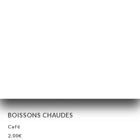
Domaine de Joy St André - 75cl
21.00€
St Véran – Domaine des deux roches
27.00€
1/2
16.00€
Marsanne – Domaine Louis Cheze Vin de Pays
des collines Rhodaniennes IGP - 75cl
27.00€
BOISSONS CHAUDES
Café
2.00€