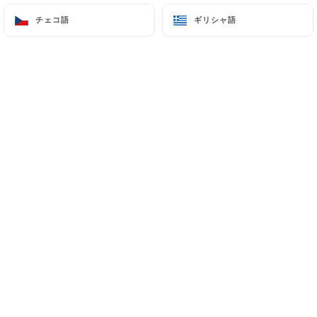
11 Rue Juiverie
チェコ語
チェコ語
ギリシャ語
ギリシャ語
69005 Lyon France
+33674883872
名前
メールアドレス
電話番号