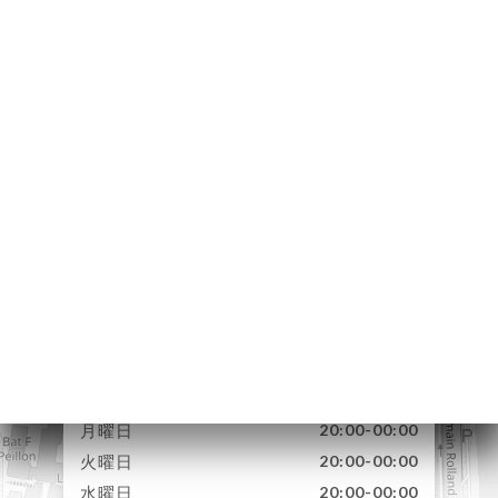
ーム
約
ラリー
ュー
ュー
MMATION
ADEAUX
絡先
11 Rue Juiverie
69005 Lyon France
月曜日
20:00-00:00
火曜日
20:00-00:00
水曜日
20:00-00:00