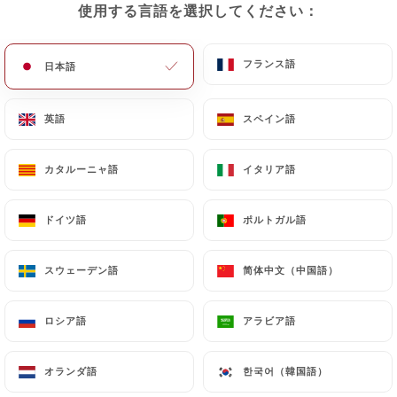
使用する言語を選択してください：
使用する言語を選択してください：
メニュー
JA
フランス語
フランス語
日本語
日本語
英語
英語
スペイン語
スペイン語
/
ホーム
連絡先
カタルーニャ語
カタルーニャ語
イタリア語
イタリア語
連絡先
ドイツ語
ドイツ語
ポルトガル語
ポルトガル語
スウェーデン語
スウェーデン語
简体中文（中国語）
简体中文（中国語）
ロシア語
ロシア語
アラビア語
アラビア語
L'Âne Rouge
オランダ語
オランダ語
한국어（韓国語）
한국어（韓国語）