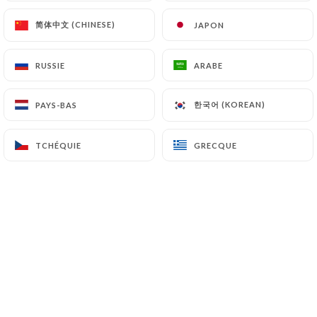
chic et élégant.
简体中文 (CHINESE)
简体中文 (CHINESE)
JAPON
JAPON
Les clients peuvent déguster une
RUSSIE
RUSSIE
ARABE
ARABE
cuisine gastronomique tout en
profitant d'un spectacle d’humour et de
한국어 (KOREAN)
한국어 (KOREAN)
PAYS-BAS
PAYS-BAS
magie de qualité, avec des artistes
talentueux et des performances
TCHÉQUIE
TCHÉQUIE
GRECQUE
GRECQUE
captivantes.
L'ambiance est à la fois animée et
feutrée, ce qui en fait un choix parfait
pour une soirée mémorable en couple,
entre amis ou en famille.
Le service est soigné et les boissons
sont de premier choix. Le dîner-