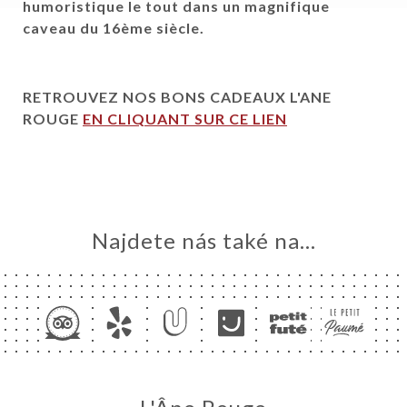
humoristique le tout dans un magnifique
caveau du 16ème siècle.
MŮ
VOVAT
ERIE
RETROUVEZ NOS BONS CADEAUX L'ANE
ROUGE
EN CLIQUANT SUR CE LIEN
ENZE
ÍDKA
MMATION
ADEAUX
Najdete nás také na...
TAKT