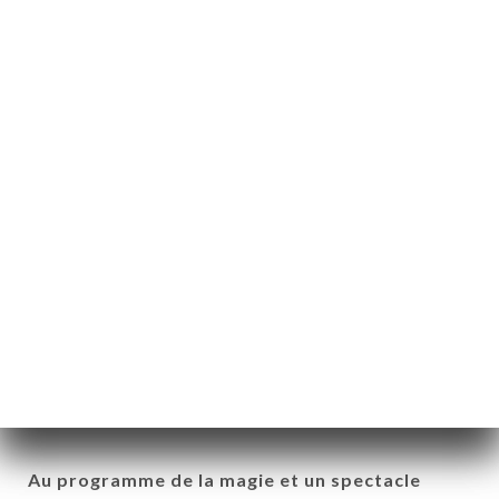
NOS BONS CADEAUX
Envie d’une soirée qui sort de l’ordinaire ?
Cap sur Lyon pour découvrir l’Ane Rouge un
cabaret mythique plein de charme et de
caractère situé dans le quartier pittoresque de
St Paul et dans une des plus belles rues
piétonnes de Lyon.
Au programme de la magie et un spectacle